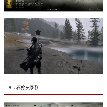
８．石狩ヶ原①