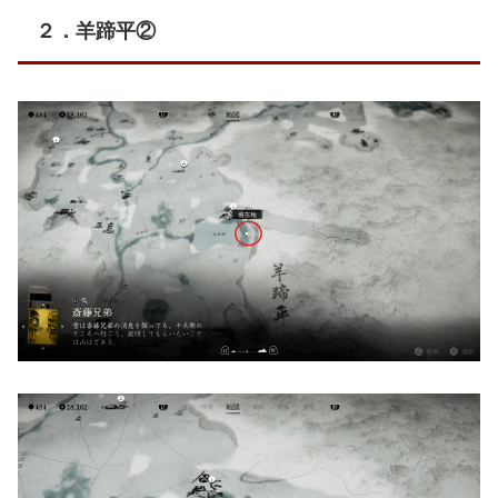
２．羊蹄平②