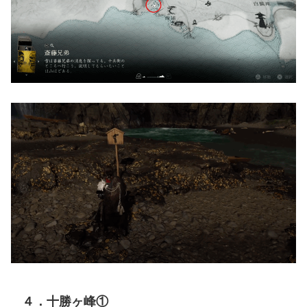
４．十勝ヶ峰①