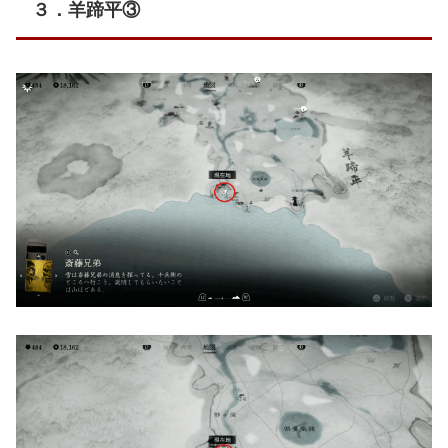
３．羊蹄平③