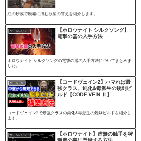
紅の砂漠で廃墟に潜む欲望の答えを紹介します。
【ホロウナイト シルクソング】
ゲームレビュー
電撃の器の入手方法
ホロウナイト シルクソングの電撃の器の入手方法についてまとめま
した。
【コードヴェイン2】ハマれば最
ゲーム一覧
強クラス、鈍化&毒派生の銃剣ビ
ルド【CODE VEIN Ⅱ】
コードヴェイン2で最強クラスの鈍化&毒派生の銃剣ビルドを紹介し
ます。
【ホロウナイト】虚無の触手を狩
ゲームレビュー
猟者の書に登録する方法