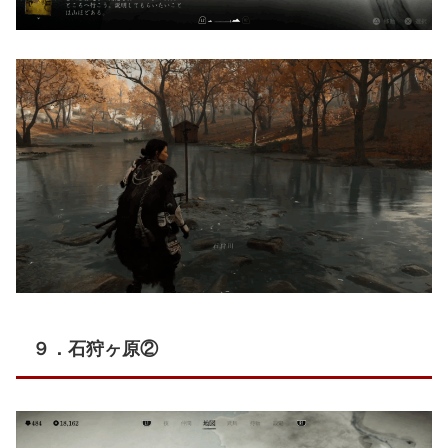
９．石狩ヶ原②