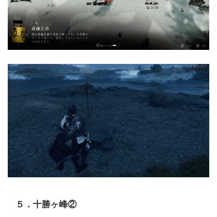
５．十勝ヶ峰②