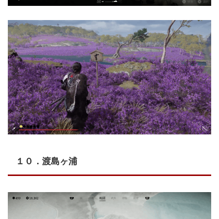
１０．渡島ヶ浦