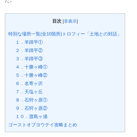
た。
目次
[
非表示
]
特別な場所一覧(全10箇所)トロフィー「土地との対話」
１．羊蹄平①
２．羊蹄平②
３．羊蹄平③
４．十勝ヶ峰①
５．十勝ヶ峰②
６．名寄ヶ沢
７．天塩ヶ丘
８．石狩ヶ原①
９．石狩ヶ原②
１０．渡島ヶ浦
ゴーストオブヨウテイ攻略まとめ