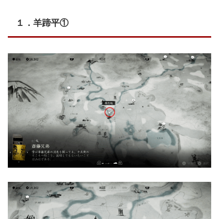
１．羊蹄平①