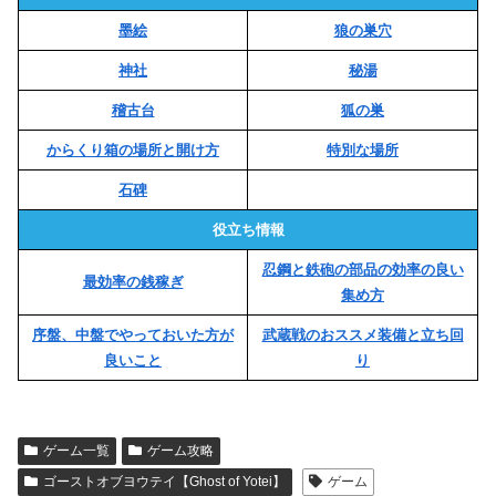
墨絵
狼の巣穴
神社
秘湯
稽古台
狐の巣
からくり箱の場所と開け方
特別な場所
石碑
役立ち情報
忍鋼と鉄砲の部品の効率の良い
最効率の銭稼ぎ
集め方
序盤、中盤でやっておいた方が
武蔵戦のおススメ装備と立ち回
良いこと
り
ゲーム一覧
ゲーム攻略
ゴーストオブヨウテイ【Ghost of Yotei】
ゲーム