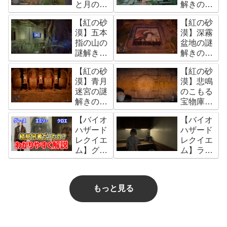
と月の迷
解きの答
路)の謎解
え
【紅の砂
【紅の砂
きの答え
漠】五本
漠】深霧
指の山の
盆地の謎
謎解きの
解きの答
答え(五本
え
【紅の砂
【紅の砂
指の山渓
漠】青月
漠】悲鳴
谷の遺跡)
迷宮の謎
のこもる
解きの答
宝物庫の
え
謎解きの
【バイオ
【バイオ
答え
ハザード
ハザード
レクイエ
レクイエ
ム】グレ
ム】ラク
ース、エ
ーン君の
ミリー、
場所(全
クロエの
25箇所)
もっと見る
正体につ
【バイオ
いて解説
ハザード
【バイオ
9】
ハザード