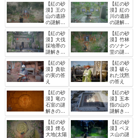
【紅の砂
【紅の砂
え
の答え
漠】王の
漠】紅の
山の遺跡
川の遺跡
の謎解き
の謎解き
の答え
の答え
【紅の砂
【紅の砂
漠】大伐
漠】竹林
採地帯の
のソナン
謎解きの
堂の謎の
答え(大伐
答え
【紅の砂
【紅の砂
採地帯峡
漠】貪欲
漠】破ら
谷の遺跡)
の実の答
れた沈黙
え
の答え
【紅の砂
【紅の砂
漠】竜の
漠】五本
石室の謎
指の山の
解きの答
謎解きの
え
答え(五本
【紅の砂
【紅の砂
指の山霜
漠】煙る
漠】ベヌ
の遺跡)
大地(太陽
ス山の謎