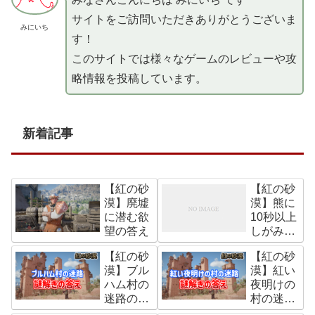
サイトをご訪問いただきありがとうございま
みにいち
す！
このサイトでは様々なゲームのレビューや攻
略情報を投稿しています。
新着記事
【紅の砂
【紅の砂
漠】廃墟
漠】熊に
に潜む欲
10秒以上
望の答え
しがみつ
くの達成
【紅の砂
【紅の砂
方法【野
漠】ブル
漠】紅い
獣の嵐：
ハム村の
夜明けの
チャレン
迷路の謎
村の迷路
ジ】
解きの答
の謎解き