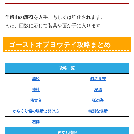
羊蹄山の護符
を入手、もしくは強化されます。
また、回数に応じて装具や面が手に入ります。
ゴーストオブヨウテイ攻略まとめ
攻略一覧
墨絵
狼の巣穴
神社
秘湯
稽古台
狐の巣
からくり箱の場所と開け方
特別な場所
石碑
役立ち情報