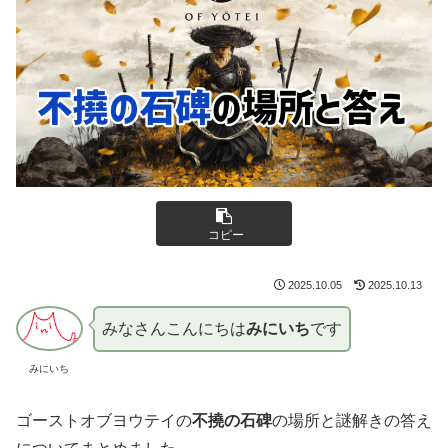
コピー
2025.10.05
2025.10.13
みなさんこんにちは
みにいち
です
みにいち
ゴーストオブヨウテイの
不撓の石碑
の場所と謎解きの答え