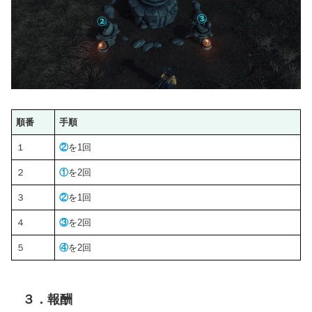
順番
手順
１
②
を1回
２
①
を2回
３
②
を1回
４
③
を2回
５
④
を2回
３．報酬