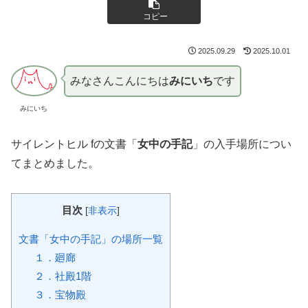
コピー
2025.09.29
2025.10.01
みなさんこんにちは
みにいち
です
みにいち
サイレントヒル fの文書「
女中の手記
」の入手場所につい
てまとめました。
目次
[
非表示
]
文書「女中の手記」の場所一覧
１．廻廊
２．社殿1階
３．宝物殿