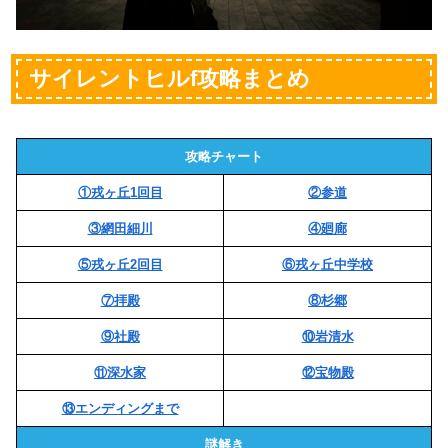
サイレントヒルf攻略まとめ
攻略チャート
①戎ヶ丘1回目
②参道
③網田細川
④廻廊
⑤戎ヶ丘2回目
⑥戎ヶ丘中学校
⑦拝殿
⑧杉郷
⑨社殿
⑩岩清水
⑪深水家
⑫宝物殿
⑬エンディングまで
謎解き