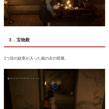
３．宝物殿
1つ目の紋章が入った箱の左の部屋。