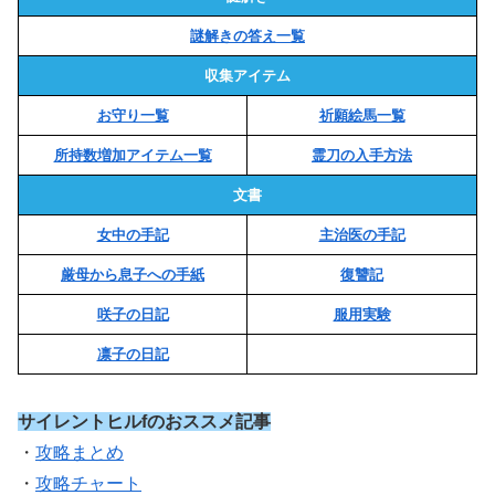
謎解きの答え一覧
収集アイテム
お守り一覧
祈願絵馬一覧
所持数増加アイテム一覧
霊刀の入手方法
文書
女中の手記
主治医の手記
厳母から息子への手紙
復讐記
咲子の日記
服用実験
凛子の日記
サイレントヒルfのおススメ記事
・
攻略まとめ
・
攻略チャート