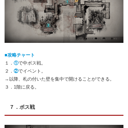
■攻略チャート
１．
①
で中ボス戦。
２．
②
でイベント。
→以降、札の付いた壁を集中で開けることができる。
３．1階に戻る。
７．ボス戦