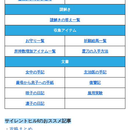
謎解き
謎解きの答え一覧
収集アイテム
お守り一覧
祈願絵馬一覧
所持数増加アイテム一覧
霊刀の入手方法
文書
女中の手記
主治医の手記
厳母から息子への手紙
復讐記
咲子の日記
服用実験
凛子の日記
サイレントヒルfのおススメ記事
・
攻略まとめ