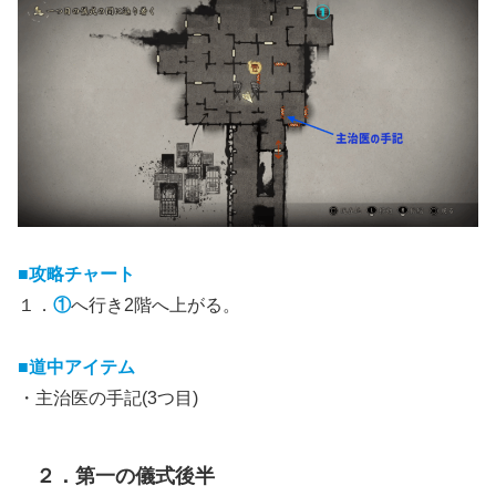
■攻略チャート
１．
①
へ行き2階へ上がる。
■道中アイテム
・主治医の手記(3つ目)
２．第一の儀式後半