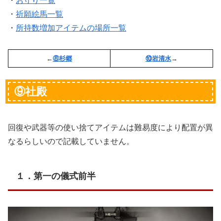
・
お守り一覧
・
祈願絵馬一覧
・
所持数増加アイテムの場所一覧
←
⑧杉郷
⑩岩清水
→
⑨社殿
回復や武器等の使い捨てアイテムは難易度により配置が異
なるらしいので記載していません。
１．第一の儀式前半