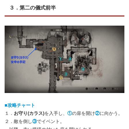
３．第二の儀式前半
■攻略チャート
１．
お守り(カラス)
を入手し、
①
の扉を開け
②
に向かう。
２．敵を倒し
③
でイベント。