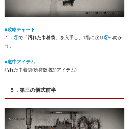
■攻略チャート
１．
①
で「
汚れた巾着袋
」を入手し、1階に戻り
②
へ向か
う。
■道中アイテム
汚れた巾着袋(所持数増加アイテム)
５．第三の儀式前半