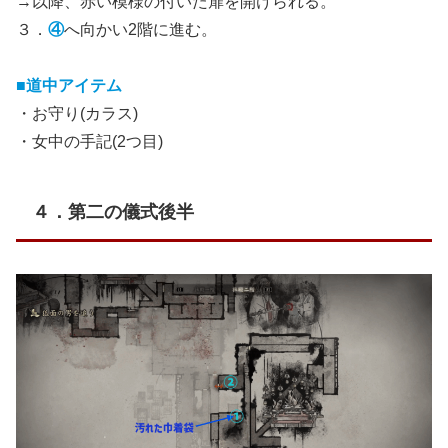
→以降、赤い模様の付いた扉を開けられる。
３．
④
へ向かい2階に進む。
■道中アイテム
・お守り(カラス)
・女中の手記(2つ目)
４．第二の儀式後半