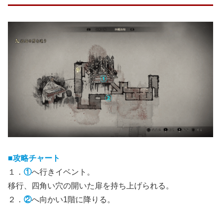
■攻略チャート
１．
①
へ行きイベント。
移行、四角い穴の開いた扉を持ち上げられる。
２．
②
へ向かい1階に降りる。