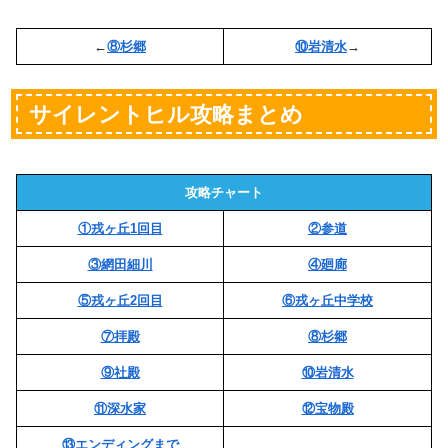
←
⑧杉郷
⑩岩清水
→
サイレントヒル攻略まとめ
攻略チャート
①戎ヶ丘1回目
②参道
③網田細川
④廻廊
⑤戎ヶ丘2回目
⑥戎ヶ丘中学校
⑦拝殿
⑧杉郷
⑨社殿
⑩岩清水
⑪深水家
⑫宝物殿
⑬エンディングまで