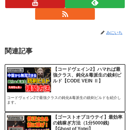
みにいち
関連記事
【コードヴェイン2】ハマれば最
ゲーム一覧
強クラス、鈍化&毒派生の銃剣ビ
ルド【CODE VEIN Ⅱ】
コードヴェイン2で最強クラスの鈍化&毒派生の銃剣ビルドを紹介し
ます。
【ゴーストオブヨウテイ】最効率
ゲーム一覧
の銭稼ぎ方法（1分5000銭)
【Ghost of Yotei】