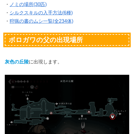
・
ノミの場所(30匹)
・
シルクスキルの入手方法(6種)
・
狩猟の書のムシ一覧(全234体)
ボロガワの父の出現場所
灰色の丘陵
に出現します。