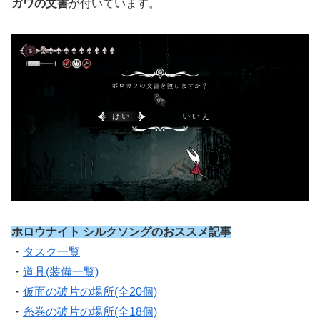
ガワの文書
が付いています。
ホロウナイト シルクソングのおススメ記事
・
タスク一覧
・
道具(装備一覧)
・
仮面の破片の場所(全20個)
・
糸巻の破片の場所(全18個)