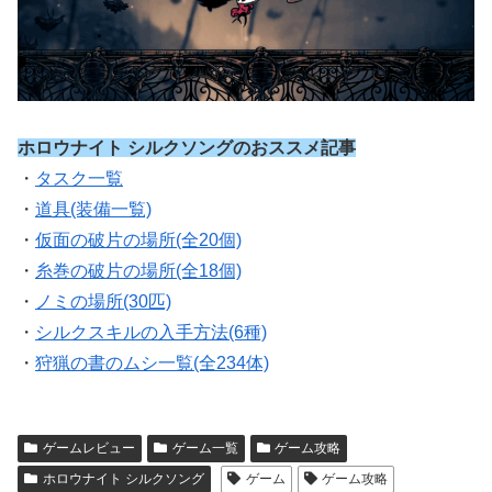
ホロウナイト シルクソングのおススメ記事
・
タスク一覧
・
道具(装備一覧)
・
仮面の破片の場所(全20個)
・
糸巻の破片の場所(全18個)
・
ノミの場所(30匹)
・
シルクスキルの入手方法(6種)
・
狩猟の書のムシ一覧(全234体)
ゲームレビュー
ゲーム一覧
ゲーム攻略
ホロウナイト シルクソング
ゲーム
ゲーム攻略