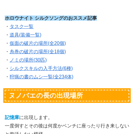
ホロウナイト シルクソングのおススメ記事
・
タスク一覧
・
道具(装備一覧)
・
仮面の破片の場所(全20個)
・
糸巻の破片の場所(全18個)
・
ノミの場所(30匹)
・
シルクスキルの入手方法(6種)
・
狩猟の書のムシ一覧(全234体)
ヌノバエの長の出現場所
記憶庫
に出現します。
一度倒すとその後は何度かベンチに座ったり行き来しない