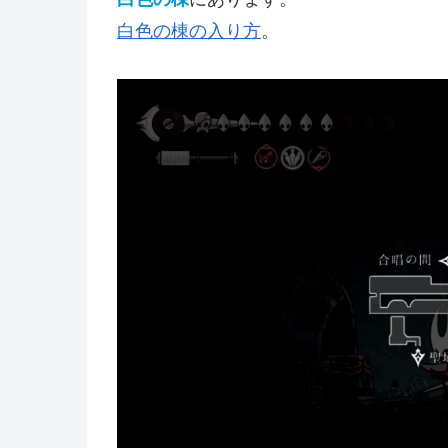
白色の棟の入り方
。