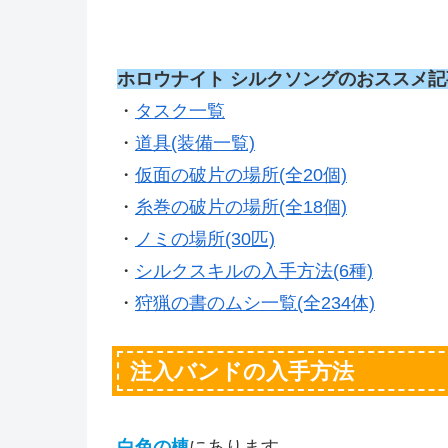
ホロウナイト シルクソングのおススメ記
・
タスク一覧
・
道具(装備一覧)
・
仮面の破片の場所(全20個)
・
糸巻の破片の場所(全18個)
・
ノミの場所(30匹)
・
シルクスキルの入手方法(6種)
・
狩猟の書のムシ一覧(全234体)
注入バンドの入手方法
白色の棟
にあります。