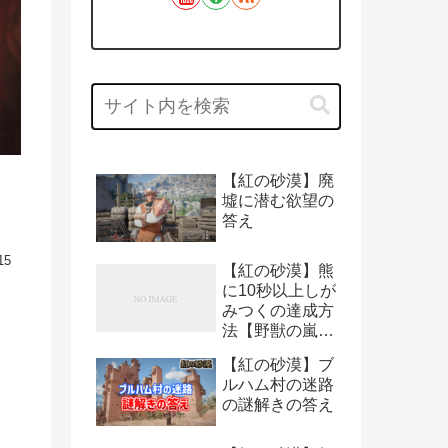
【紅の砂漠】廃
墟に潜む欲望の
答え
15
【紅の砂漠】熊
に10秒以上しが
みつくの達成方
法【野獣の嵐：
チャレンジ】
【紅の砂漠】ブ
ルハム村の迷路
の謎解きの答え