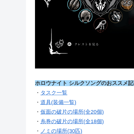
ホロウナイト シルクソングのおススメ記
・
タスク一覧
・
道具(装備一覧)
・
仮面の破片の場所(全20個)
・
糸巻の破片の場所(全18個)
・
ノミの場所(30匹)