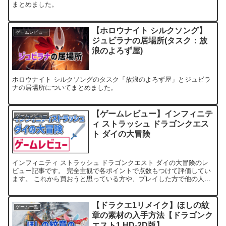
まとめました。
【ホロウナイト シルクソング】
ゲームレビュー
ジュビラナの居場所(タスク：放
浪のよろず屋)
ホロウナイト シルクソングのタスク「放浪のよろず屋」とジュビラ
ナの居場所についてまとめました。
【ゲームレビュー】インフィニテ
ゲームレビュー
ィ ストラッシュ ドラゴンクエス
ト ダイの大冒険
インフィニティ ストラッシュ ドラゴンクエスト ダイの大冒険のレ
ビュー記事です。 完全主観で各ポイントで点数もつけて評価してい
ます。 これから買おうと思っている方や、プレイした方で他の人の
評価を見たいという方は是非ご覧ください。
【ドラクエ1リメイク】ほしの紋
ゲーム一覧
章の素材の入手方法【ドラゴンク
エスト1 HD-2D版】