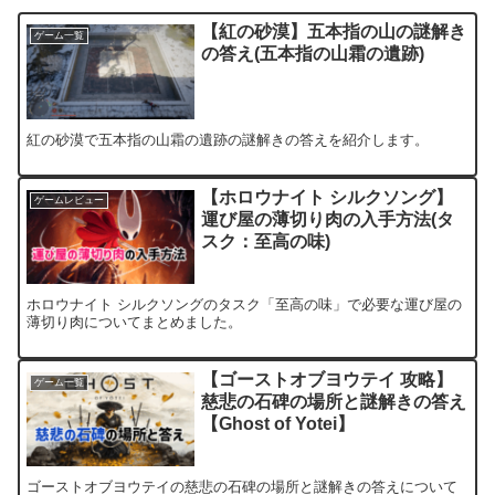
【紅の砂漠】五本指の山の謎解き
ゲーム一覧
の答え(五本指の山霜の遺跡)
紅の砂漠で五本指の山霜の遺跡の謎解きの答えを紹介します。
【ホロウナイト シルクソング】
ゲームレビュー
運び屋の薄切り肉の入手方法(タ
スク：至高の味)
ホロウナイト シルクソングのタスク「至高の味」で必要な運び屋の
薄切り肉についてまとめました。
【ゴーストオブヨウテイ 攻略】
ゲーム一覧
慈悲の石碑の場所と謎解きの答え
【Ghost of Yotei】
ゴーストオブヨウテイの慈悲の石碑の場所と謎解きの答えについて