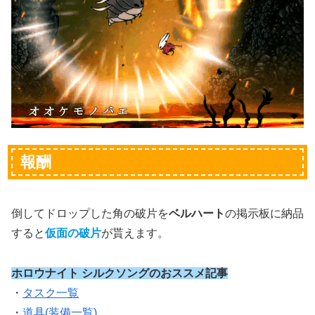
報酬
倒してドロップした角の破片を
ベルハート
の掲示板に納品
すると
仮面の破片
が貰えます。
ホロウナイト シルクソングのおススメ記事
・
タスク一覧
・
道具(装備一覧)