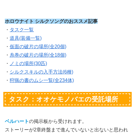
ホロウナイト シルクソングのおススメ記事
・
タスク一覧
・
道具(装備一覧)
・
仮面の破片の場所(全20個)
・
糸巻の破片の場所(全18個)
・
ノミの場所(30匹)
・
シルクスキルの入手方法(6種)
・
狩猟の書のムシ一覧(全234体)
タスク：オオケモノバエの受託場所
ベルハート
の掲示板から受けれます。
ストーリーが2章終盤まで進んでいないと出ないと思われ