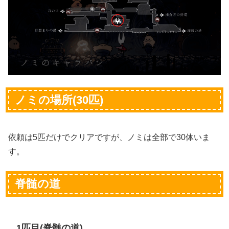
ノミの場所(30匹)
依頼は5匹だけでクリアですが、ノミは全部で30体いま
す。
脊髄の道
1匹目(脊髄の道)