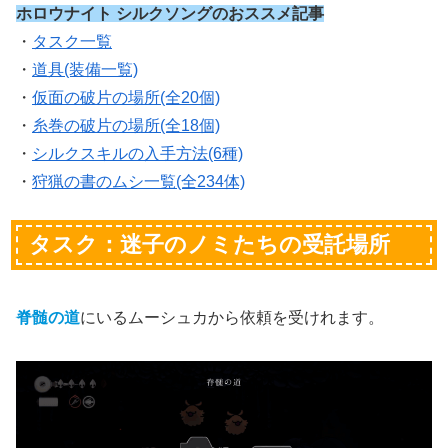
ホロウナイト シルクソングのおススメ記事
・
タスク一覧
・
道具(装備一覧)
・
仮面の破片の場所(全20個)
・
糸巻の破片の場所(全18個)
・
シルクスキルの入手方法(6種)
・
狩猟の書のムシ一覧(全234体)
タスク：迷子のノミたちの受託場所
脊髄の道
にいるムーシュカから依頼を受けれます。