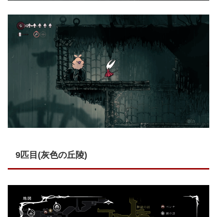
9匹目(灰色の丘陵)