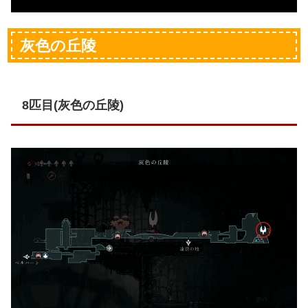
灰色の丘陵
8匹目(灰色の丘陵)