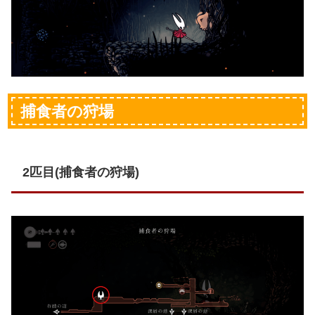
捕食者の狩場
2匹目(捕食者の狩場)