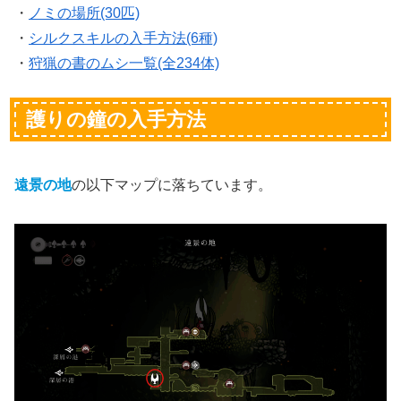
・
ノミの場所(30匹)
・
シルクスキルの入手方法(6種)
・
狩猟の書のムシ一覧(全234体)
護りの鐘の入手方法
遠景の地
の以下マップに落ちています。