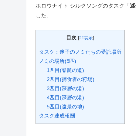
ホロウナイト シルクソングのタスク「
迷
した。
目次
[
非表示
]
タスク：迷子のノミたちの受託場所
ノミの場所(5匹)
1匹目(脊髄の道)
2匹目(捕食者の狩場)
3匹目(深層の港)
4匹目(深層の港)
5匹目(遠景の地)
タスク達成報酬