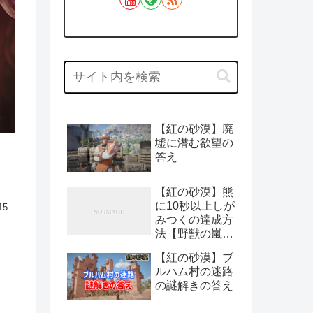
【紅の砂漠】廃
墟に潜む欲望の
答え
【紅の砂漠】熊
に10秒以上しが
15
みつくの達成方
法【野獣の嵐：
チャレンジ】
【紅の砂漠】ブ
ルハム村の迷路
の謎解きの答え