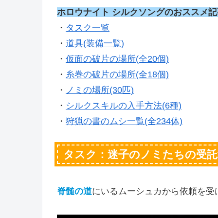
ホロウナイト シルクソングのおススメ記
・
タスク一覧
・
道具(装備一覧)
・
仮面の破片の場所(全20個)
・
糸巻の破片の場所(全18個)
・
ノミの場所(30匹)
・
シルクスキルの入手方法(6種)
・
狩猟の書のムシ一覧(全234体)
タスク：迷子のノミたちの受託
脊髄の道
にいるムーシュカから依頼を受