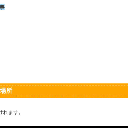
事
場所
けれます。