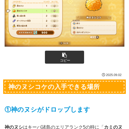
コピー
2025.09.02
神のヌシコケの入手できる場所
①神のヌシがドロップします
神のヌシ
はキーバ諸島のエリアランク5の時に「
カミのヌ