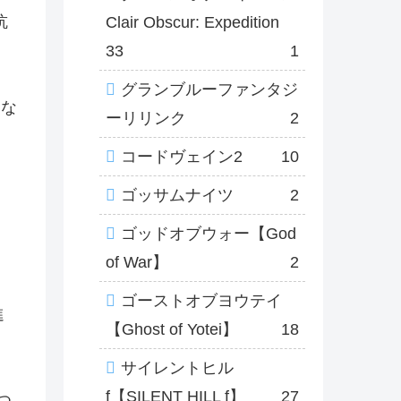
抗
Clair Obscur: Expedition
33
1
グランブルーファンタジ
にな
ーリリンク
2
コードヴェイン2
10
ゴッサムナイツ
2
ゴッドオブウォー【God
of War】
2
ゴーストオブヨウテイ
進
【Ghost of Yotei】
18
サイレントヒル
f【SILENT HILL f】
27
つ