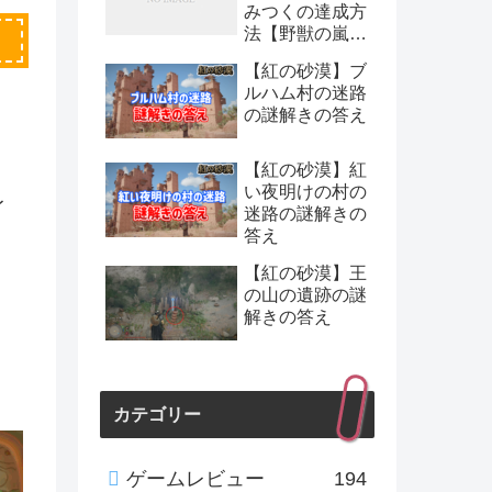
みつくの達成方
法【野獣の嵐：
チャレンジ】
【紅の砂漠】ブ
ルハム村の迷路
の謎解きの答え
【紅の砂漠】紅
い夜明けの村の
レ
迷路の謎解きの
答え
【紅の砂漠】王
の山の遺跡の謎
解きの答え
カテゴリー
ゲームレビュー
194