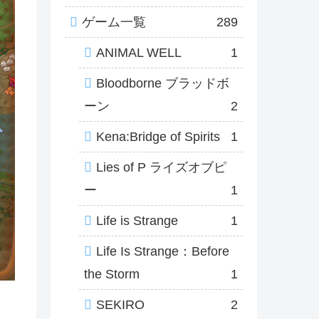
ゲーム一覧
289
ANIMAL WELL
1
Bloodborne ブラッドボ
ーン
2
Kena:Bridge of Spirits
1
Lies of P ライズオブピ
ー
1
Life is Strange
1
Life Is Strange：Before
the Storm
1
SEKIRO
2