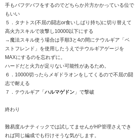
手もバフデバフをするのでどちらか片方かかっている位で
もいい
５．タナトス(不屈の闘志or食いしばり持ち)に切り替えて
高火力スキルで攻撃し10000以下にする
→魔法スキル使う場合は手順3と4の間にテウルギア「ベ
ストフレンド」を使用したうえでテウルギアゲージを
MAXにするのを忘れずに。
ハードだと火力が足りない可能性があるため。
６．10000切ったらメギドラオンをしてくるので不屈の闘
志で耐える
７．テウルギア「
ハルマゲドン
」で撃破
終わり
難易度ルナティックでは試してませんがHP管理さえでき
れば同じ編成でも行けそうな気がします。