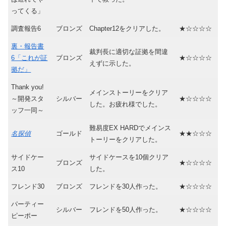
ってくる」
調査報告6
ブロンズ
Chapter12をクリアした。
★☆☆☆☆
裏・報告書
裁判長に適切な証拠を間違
6「これが証
ブロンズ
★☆☆☆☆
えずに示した。
拠だ」
Thank you!
メインストーリーをクリア
～開発スタ
シルバー
★☆☆☆☆
した。お疲れ様でした。
ッフ一同～
難易度EX HARDでメインス
名探偵
ゴールド
★★☆☆☆
トーリーをクリアした。
サイドケー
サイドケースを10個クリア
ブロンズ
★☆☆☆☆
ス10
した。
フレンド30
ブロンズ
フレンドを30人作った。
★☆☆☆☆
パーティー
シルバー
フレンドを50人作った。
★☆☆☆☆
ピーポー