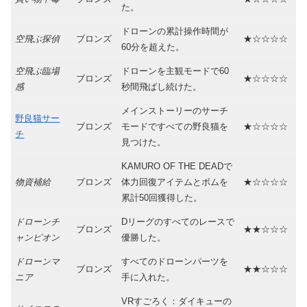
た。
ドローンの累計操作時間が
空飛ぶ探偵
ブロンズ
★☆☆☆☆
60分を超えた。
空飛ぶ臨場
ドローンを主観モードで60
ブロンズ
★☆☆☆☆
感
秒間飛ばし続けた。
メインストーリーのサーチ
野良猫サー
ブロンズ
モードですべての野良猫を
★☆☆☆☆
チ
見つけた。
KAMURO OF THE DEADで
物資補給
ブロンズ
体力回復アイテムとボムを
★☆☆☆☆
累計50回獲得した。
ドローンチ
Dリーグのすべてのレースで
ブロンズ
★★☆☆☆
ャンピオン
優勝した。
ドローンマ
すべてのドローンパーツを
ブロンズ
★★☆☆☆
ニア
手に入れた。
VRすごろく：ダイキューの