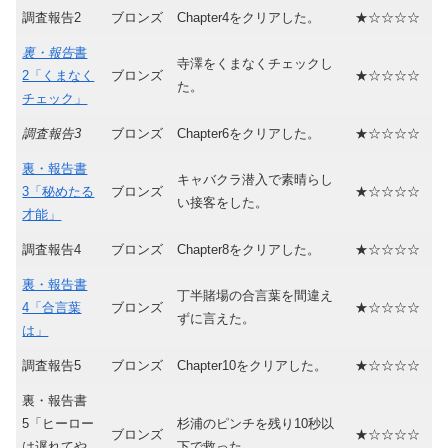
調査報告2
ブロンズ
Chapter4をクリアした。
★☆☆☆☆
裏・報告
書
寺澤をくまなくチェックし
2「くまなく
ブロンズ
★☆☆☆☆
た。
チェック」
調査報告3
ブロンズ
Chapter6をクリアした。
★☆☆☆☆
裏・報告書
キャバクラ潜入で素晴らし
3「秘めたる
ブロンズ
★☆☆☆☆
い接客をした。
才能」
調査報告4
ブロンズ
Chapter8をクリアした。
★☆☆☆☆
裏・報告書
丁半賭場の合言葉を間違え
4「合言葉
ブロンズ
★☆☆☆☆
ずに言えた。
は」
調査報告5
ブロンズ
Chapter10をクリアした。
★☆☆☆☆
裏・報告書
5「ヒーロー
杉浦のピンチを残り10秒以
ブロンズ
★☆☆☆☆
は遅れてや
下で救った。