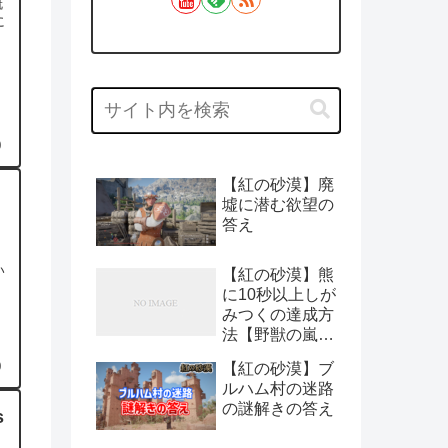
概
に
0
【紅の砂漠】廃
墟に潜む欲望の
答え
:
い
【紅の砂漠】熊
に10秒以上しが
みつくの達成方
法【野獣の嵐：
チャレンジ】
【紅の砂漠】ブ
0
ルハム村の迷路
の謎解きの答え
s