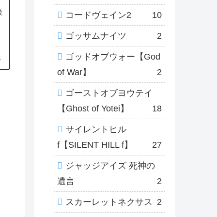
え
後
コードヴェイン2
10
ゴッサムナイツ
2
ゴッドオブウォー【God
5
of War】
2
ゴーストオブヨウテイ
【Ghost of Yotei】
18
サイレントヒル
f【SILENT HILL f】
27
ジャッジアイズ 死神の
遺言
2
スカーレットネクサス
2