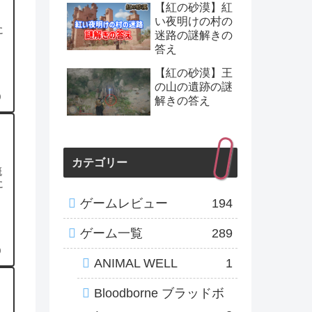
【紅の砂漠】紅
い夜明けの村の
に
迷路の謎解きの
答え
【紅の砂漠】王
の山の遺跡の謎
0
解きの答え
カテゴリー
概
に
ゲームレビュー
194
ゲーム一覧
289
0
ANIMAL WELL
1
】
Bloodborne ブラッドボ
レ