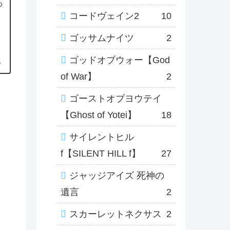
め
コードヴェイン2
10
ゴッサムナイツ
2
ゴッドオブウォー【God
5
of War】
2
ゴーストオブヨウテイ
【Ghost of Yotei】
18
サイレントヒル
f【SILENT HILL f】
27
ジャッジアイズ 死神の
遺言
2
スカーレットネクサス
2