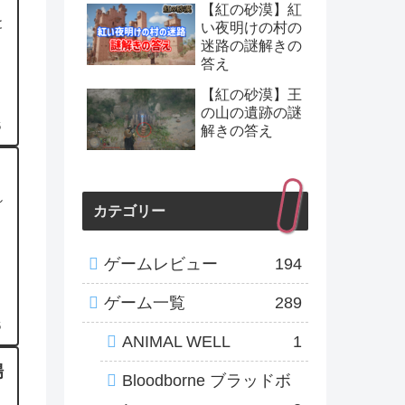
【紅の砂漠】紅
と
い夜明けの村の
迷路の謎解きの
答え
【紅の砂漠】王
の山の遺跡の謎
6
解きの答え
し
カテゴリー
ゲームレビュー
194
ゲーム一覧
289
6
ANIMAL WELL
1
場
Bloodborne ブラッドボ