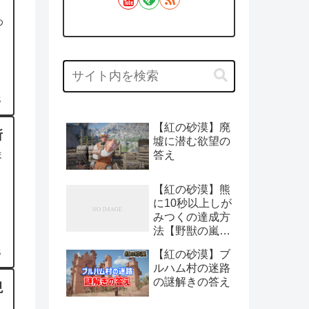
め
6
【紅の砂漠】廃
所
墟に潜む欲望の
答え
ま
【紅の砂漠】熊
に10秒以上しが
みつくの達成方
法【野獣の嵐：
チャレンジ】
【紅の砂漠】ブ
6
ルハム村の迷路
の謎解きの答え
現