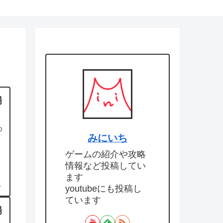
場
め
みにいち
ゲームの紹介や攻略
情報など投稿してい
ます
6
youtubeにも投稿し
ています
場