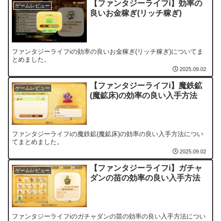
【ファンタジーライフi】効率の
ゲームレビュー
良いお金稼ぎ(リッチ稼ぎ)
ファンタジーライフiの効率の良いお金稼ぎ(リッチ稼ぎ)についてま
とめました。
2025.09.02
【ファンタジーライフi】魔鉄鉱
ゲームレビュー
(魔鉱床)の効率の良い入手方法
ファンタジーライフiの魔鉄鉱(魔鉱床)の効率の良い入手方法につい
てまとめました。
2025.09.02
【ファンタジーライフi】ガチャ
ゲームレビュー
ダンの苗の効率の良い入手方法
ファンタジーライフiのガチャダンの苗の効率の良い入手方法につい