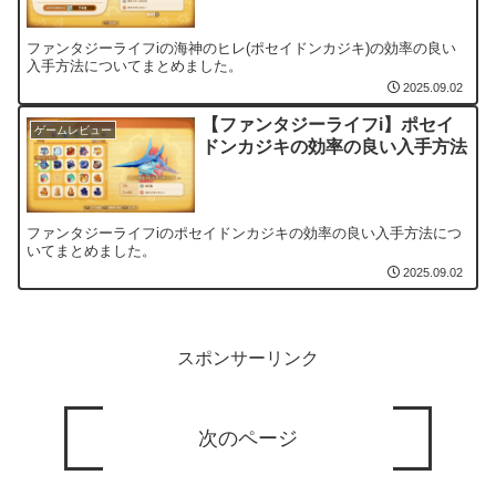
ファンタジーライフiの海神のヒレ(ポセイドンカジキ)の効率の良い
入手方法についてまとめました。
2025.09.02
【ファンタジーライフi】ポセイ
ゲームレビュー
ドンカジキの効率の良い入手方法
ファンタジーライフiのポセイドンカジキの効率の良い入手方法につ
いてまとめました。
2025.09.02
スポンサーリンク
次のページ