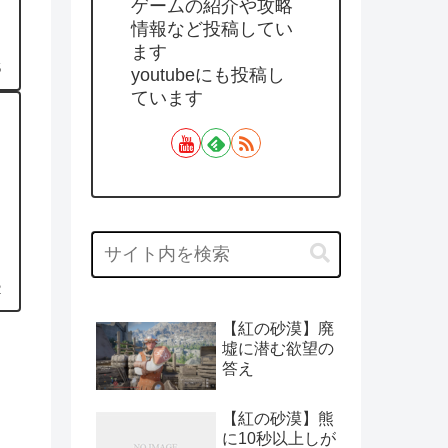
ゲームの紹介や攻略
情報など投稿してい
ます
5
youtubeにも投稿し
ています
2
【紅の砂漠】廃
墟に潜む欲望の
答え
【紅の砂漠】熊
に10秒以上しが