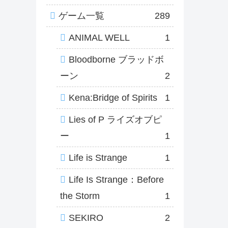
ゲーム一覧
289
ANIMAL WELL
1
Bloodborne ブラッドボ
ーン
2
Kena:Bridge of Spirits
1
Lies of P ライズオブピ
ー
1
Life is Strange
1
Life Is Strange：Before
the Storm
1
SEKIRO
2